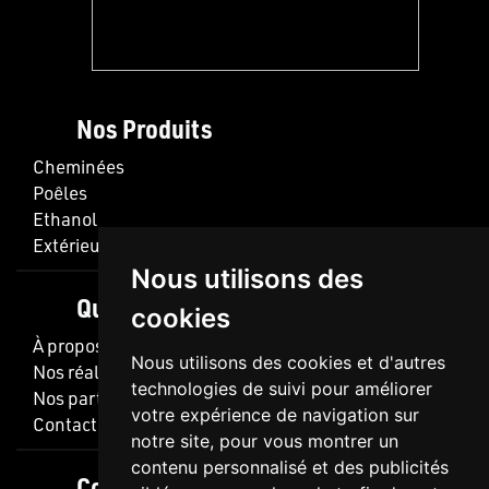
Nos Produits
Cheminées
Poêles
Ethanol
Extérieur
Nous utilisons des
Qui Sommes Nous ?
cookies
À propos de nous
Nous utilisons des cookies et d'autres
Nos réalisations
technologies de suivi pour améliorer
Nos partenaires
votre expérience de navigation sur
Contact
notre site, pour vous montrer un
contenu personnalisé et des publicités
Coordonnées