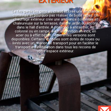
EXTÉRIEUR
Le feu garde les gens au chaud et crée une ambiance
conviviale et pourquoi pas réaliser de bons repas. Un
chauffage extérieur crée une ambiance conviviale et
chaleureuse sur la terrasse, dans le jardin ou encore
dans le hall d’entrée. A poser ou à encastrer, en
colonne ou en rampe, avec une finition en inox, en
acier ou à effet béton… différentes versions sont
disponibles. Certains modèles sont dotés de roues ou
livrés avec un chariot de transport pour en faciliter le
transport et l’installation dans tous les recoins de
votre espace extérieur.