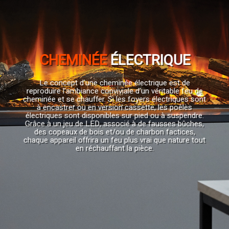
CHEMINÉE
ÉLECTRIQUE
Le concept d’une cheminée électrique est de
reproduire l’ambiance conviviale d’un véritable feu de
cheminée et se chauffer. Si les foyers électriques sont
à encastrer ou en version cassette, les poêles
électriques sont disponibles sur pied ou à suspendre.
Grâce à un jeu de LED, associé à de fausses bûches,
des copeaux de bois et/ou de charbon factices,
chaque appareil offrira un feu plus vrai que nature tout
en réchauffant la pièce.