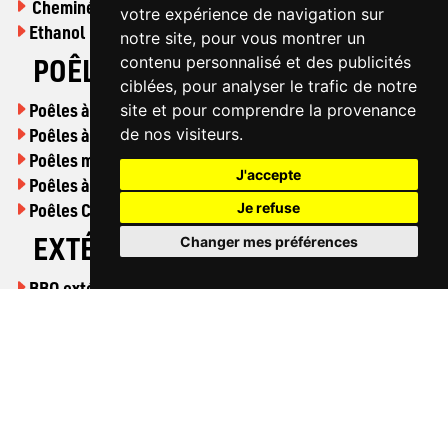
Cheminées à gaz
votre expérience de navigation sur
Ethanol
notre site, pour vous montrer un
POÊLES
contenu personnalisé et des publicités
ciblées, pour analyser le trafic de notre
Poêles à bois
site et pour comprendre la provenance
Poêles à granulés
de nos visiteurs.
Poêles mixtes
J'accepte
Poêles à gaz
Poêles Cuisinières
Je refuse
EXTÉRIEUR
Changer mes préférences
BBQ extérieur